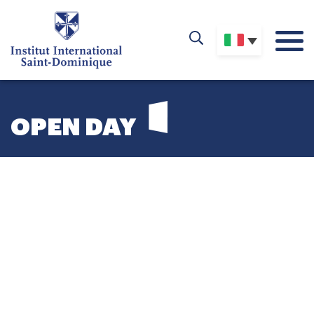
OPEN DAY
OPEN DAY 22/11 SPECIALE
ORIENTAMENTO
Tutti i membri della comunità scolastica e educativa
sono lieti di accogliervi
martedì 22 novembre dalle
10:00 alle 16:00
in occasione dell’ISD Open Day.
Proiettatevi nel mondo dei nostri studenti scoprendo la