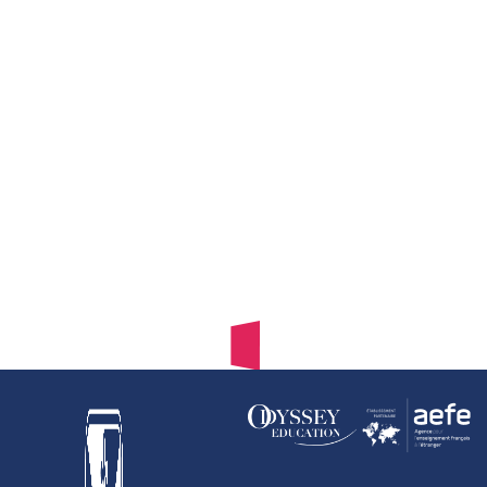
loro vita quotidiana: visite del campus, scoperta delle
classi, incontri pedagogici e partecipazione al Forum dei
mestieri con i nostri studenti delle scuole superiori.
L’ISD vi apre le sue porte… ed il suo Forum speciale
“Orientamento”!
INFO ed appuntamenti
: +39 06 303 10 817
info@institutsaintdominique.it
Prenoto il mio appuntamento direttamente online