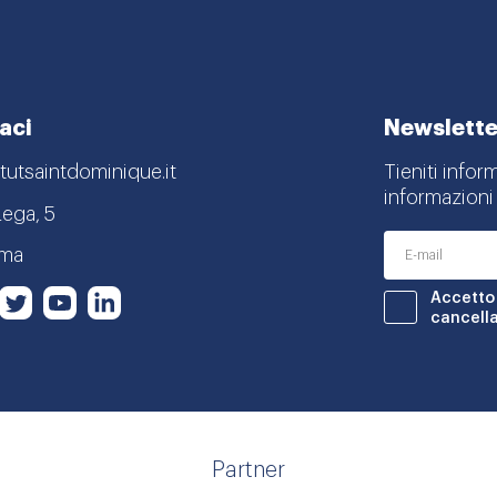
aci
Newslette
tutsaintdominique.it
Tieniti infor
informazioni 
Lega, 5
oma
nstagram
Twitter
Youtube
LinkedIn
Accetto 
book
cancella
Partner