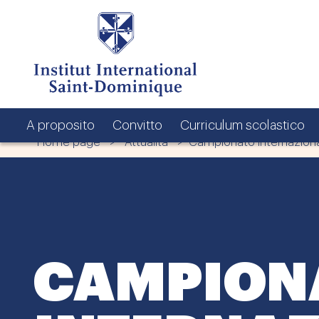
A proposito
Convitto
Curriculum scolastico
Home page
>
Attualità
> Campionato Internazional
CAMPION