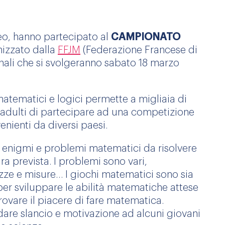
ceo, hanno partecipato al
CAMPIONATO
izzato dalla
FFJM
(Federazione Francese di
inali che si svolgeranno sabato 18 marzo
atematici e logici permette a migliaia di
ed adulti di partecipare ad una competizione
nienti da diversi paesi.
enigmi e problemi matematici da risolvere
ra prevista. I problemi sono vari,
ze e misure… I giochi matematici sono sia
er sviluppare le abilità matematiche attese
rovare il piacere di fare matematica.
are slancio e motivazione ad alcuni giovani