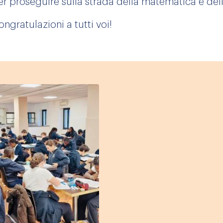
er proseguire sulla strada della matematica e dell
ongratulazioni a tutti voi!