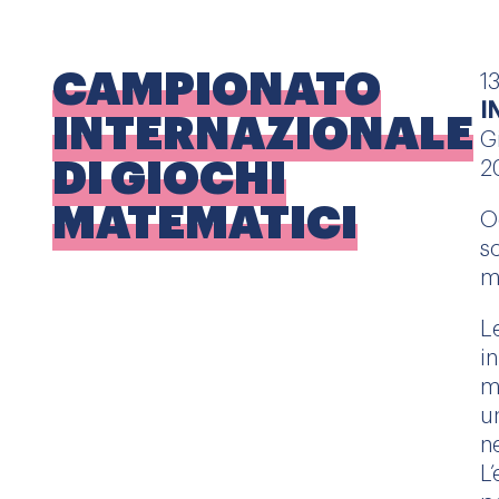
CAMPIONATO
1
I
INTERNAZIONALE
G
DI GIOCHI
2
MATEMATICI
O
s
m
L
i
m
u
n
L