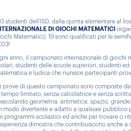
30 studenti dell’ISD, dalla quinta elementare al li
NTERNAZIONALE DI GIOCHI MATEMATICI
organ
iochi Matematici). 19 sono qualificati per le semif
023!
gni anno, il campionato internazionale di giochi m
colari, studenti delle scuole superiori, studenti 
atematica e ludica che riunisce partecipanti prove
e prove di questo campionato sono composte da 
n tempo limitato, senza calcolatrice e senza scrittu
escolando geometria, aritmetica, spazio, grandez
n modo divertente e adatto a qualsiasi pubblico p
ei programmi scolastici ed anche per trovare o rit
’esperienza dimostra che contribuiscono anche a d