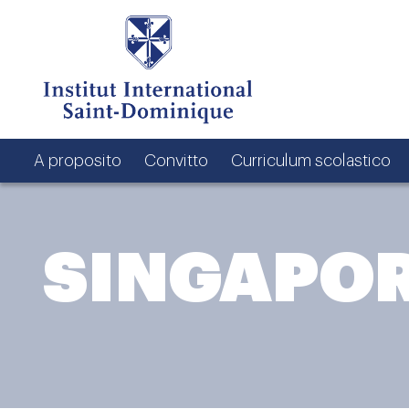
A proposito
Convitto
Curriculum scolastico
SINGAPO