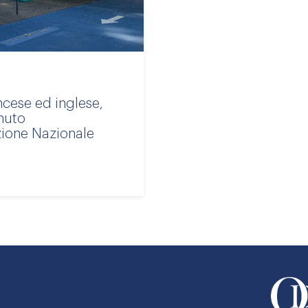
ncese ed inglese,
nuto
zione Nazionale