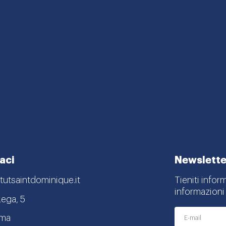
aci
Newslette
tutsaintdominique.it
Tieniti infor
informazioni 
Lega, 5
oma