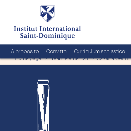
A proposito
Convitto
Curriculum scolastico
Home page
>
Team elementari
> Carolina Germin