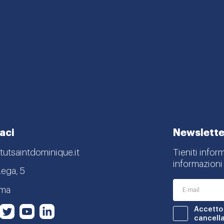
aci
Newslette
tutsaintdominique.it
Tieniti infor
informazioni 
Lega, 5
oma
nstagram
Twitter
Youtube
LinkedIn
Accetto 
book
cancella