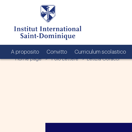
A proposito
Convitto
Curriculum scolastico
Home page
>
Polo Lettere
> Letizia Goracci