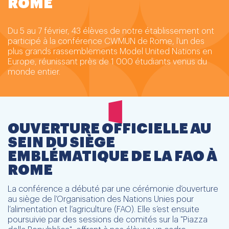
ROME
Du 5 au 7 février, 43 élèves de notre établissement ont
participé à la conférence CWMUN de Rome, l’un des
plus grands rassemblements Model United Nations en
Europe, réunissant près de 1 000 étudiants venus du
monde entier.
OUVERTURE OFFICIELLE AU
SEIN DU SIÈGE
EMBLÉMATIQUE DE LA FAO À
ROME
La conférence a débuté par une cérémonie d’ouverture
au siège de l’Organisation des Nations Unies pour
l’alimentation et l’agriculture (FAO). Elle s’est ensuite
poursuivie par des sessions de comités sur la "Piazza