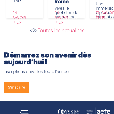
l'IISD
Rome
Une
Vivez le
immersio
quotidien de
diplomat
EN
EN
EN SAVOI
nos internes
internati
SAVOIR
SAVOIR
PLUS
PLUS
PLUS
<2>
Toutes les actualités
Démarrez son avenir dès
aujourd’hui !
Inscriptions ouvertes toute l'année
S'inscrire