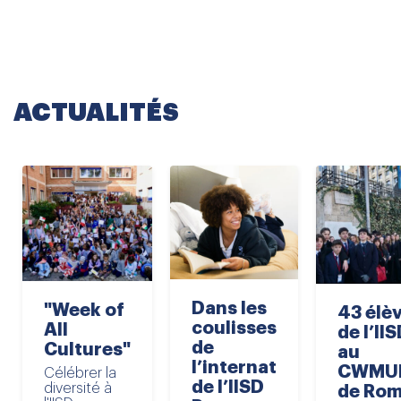
représentées
ACTUALITÉS
Dans les
"Week of
43 élè
coulisses
All
de l’II
de
Cultures"
au
l’internat
CWMU
Célébrer la
de l’IISD
diversité à
de Ro