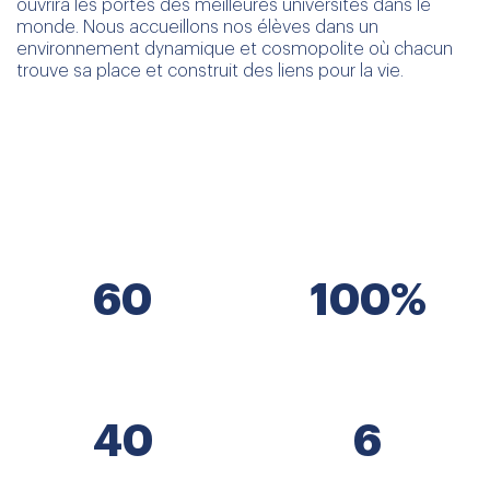
ouvrira les portes des meilleures universités dans le
monde. Nous accueillons nos élèves dans un
environnement dynamique et cosmopolite où chacun
trouve sa place et construit des liens pour la vie.
POURQUOI L'ISD ?
60
100
%
ans d'excellence
de réussite aux
éducative
examens
40
6
nationalités
hectares de campus