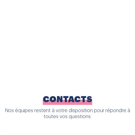
: un corps qu’il faut apprendre à respecter et faire
grandir une intelligence qu’il faut nourrir de principes
fondamentaux et de savoirs organisés, un esprit qu’il
faut élever au sommet de l’être pour aider la volonté à
opérer des choix libres et acquérir les vertus morales et
spirituelles nécessaires à l’épanouissement de notre
humanité.
Consultations possibles au sein de l’école (sur rendez-
vous) à l’espace bien-être psychologique. Un lieu où
règnent le bien-être et l’harmonie. Séances individuelles,
familiales ou pour les membres du personnel :
psychologue@institutsaintdominique.it
CONTACTS
Nos équipes restent à votre disposition pour répondre à
toutes vos questions.