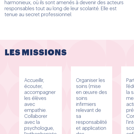
harmonieux, où ils sont amenés à devenir des acteurs
responsables tout au long de leur scolarité. Elle est
tenue au secret professionnel.
LES MISSIONS
Accueillir,
Organiser les
Par
écouter,
soins (mise
l’é
accompagner
en œuvre des
la 
les élèves
soins
me
avec
infirmiers
act
empathie.
relevant de
pré
Collaborer
sa
Con
avec la
responsabilité
l’i
psychologue,
et application
sco