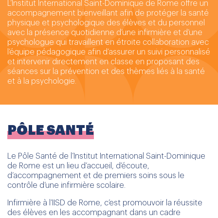
L’Institut International Saint-Dominique de Rome offre un
accompagnement bienveillant afin de protéger la santé
physique et psychologique des élèves et du personnel
avec la présence quotidienne d’une infirmière et d’une
psychologue qui travaillent en étroite collaboration avec
l’équipe pédagogique afin d’assurer un suivi personnalisé
et intervenir directement en classe en proposant des
séances sur la prévention et des thèmes liés à la santé
et à la psychologie.
PÔLE SANTÉ
Le Pôle Santé de l’Institut International Saint-Dominique
de Rome est un lieu d’accueil, d’écoute,
d’accompagnement et de premiers soins sous le
contrôle d’une infirmière scolaire.
Infirmière à l’IISD de Rome, c’est promouvoir la réussite
des élèves en les accompagnant dans un cadre