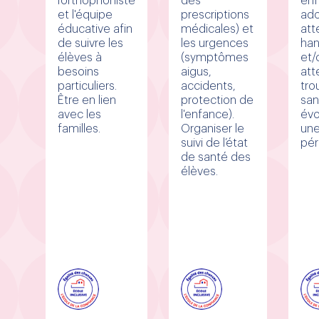
l’orthophoniste
des
enf
et l'équipe
prescriptions
ado
éducative afin
médicales) et
att
de suivre les
les urgences
han
élèves à
(symptômes
et/
besoins
aigus,
att
particuliers.
accidents,
tro
Être en lien
protection de
san
avec les
l'enfance).
évo
familles.
Organiser le
une
suivi de l’état
pér
de santé des
élèves.