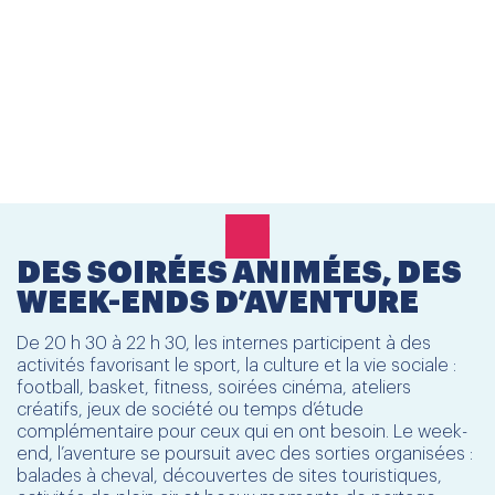
Le dîner est un moment fort de la journée et se prend à
19 h 30.
Autour des tables, les langues se mêlent, les cultures se
rencontrent, les amitiés se renforcent.
C’est l’esprit même de l’IISD : une communauté
internationale où chacun trouve sa place.
DES SOIRÉES ANIMÉES, DES
WEEK-ENDS D’AVENTURE
De 20 h 30 à 22 h 30, les internes participent à des
activités favorisant le sport, la culture et la vie sociale :
football, basket, fitness, soirées cinéma, ateliers
créatifs, jeux de société ou temps d’étude
complémentaire pour ceux qui en ont besoin. Le week-
end, l’aventure se poursuit avec des sorties organisées :
balades à cheval, découvertes de sites touristiques,