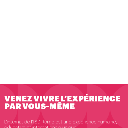
UN INTERNAT ADAPTÉ À
TOUTES LES FAMILLES
Internat 5 jours / 7 : idéal pour les familles italiennes
vivant hors de Rome.
Internat 7 jours / 7 : parfait pour les familles expatriées
ou internationales.
Chaque formule garantit stabilité, sécurité et un cadre
structuré.
VENEZ VIVRE L’EXPÉRIENCE
PAR VOUS-MÊME
L’internat de l’IISD Rome est une expérience humaine,
éducative et internationale unique.