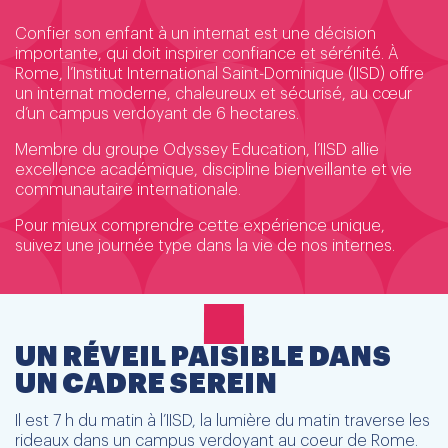
Confier son enfant à un internat est une décision
importante, qui doit inspirer confiance et sérénité. À
Rome, l’Institut International Saint-Dominique (IISD) offre
un internat moderne, chaleureux et sécurisé, au cœur
d’un campus verdoyant de 6 hectares.
Membre du groupe Odyssey Education, l’IISD allie
excellence académique, discipline bienveillante et vie
communautaire internationale.
Pour mieux comprendre cette expérience unique,
suivez une journée type dans la vie de nos internes.
UN RÉVEIL PAISIBLE DANS
UN CADRE SEREIN
Il est 7 h du matin à l’IISD, la lumière du matin traverse les
rideaux dans un campus verdoyant au coeur de Rome.