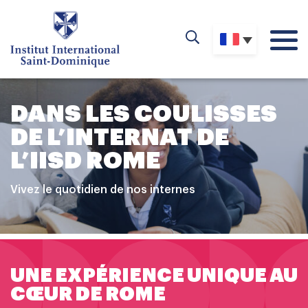
DANS LES COULISSES
DE L’INTERNAT DE
L’IISD ROME
Vivez le quotidien de nos internes
UNE EXPÉRIENCE UNIQUE AU
CŒUR DE ROME