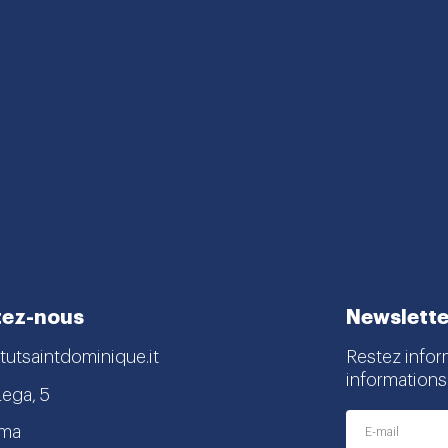
tez-nous
Newslette
tutsaintdominique.it
Restez infor
informations
Lega, 5
oma