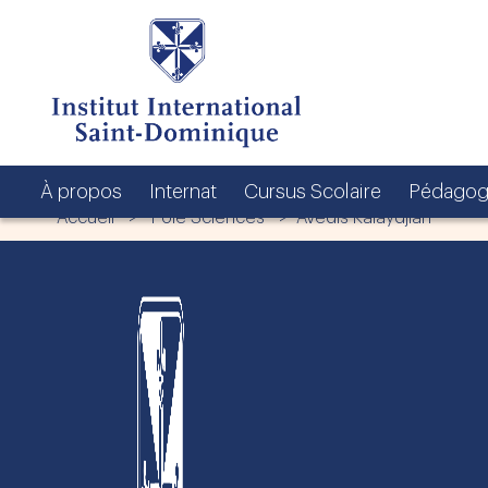
À propos
Internat
Cursus Scolaire
Pédagog
Accueil
>
Pôle Sciences
> Avedis Kalaydjian