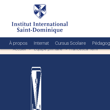
À propos
Internat
Cursus Scolaire
Pédagog
Accueil
>
Équipe primaire
> Francesca Terni