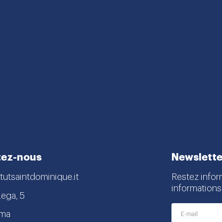
tez-nous
Newslette
tutsaintdominique.it
Restez infor
informations
Lega, 5
oma